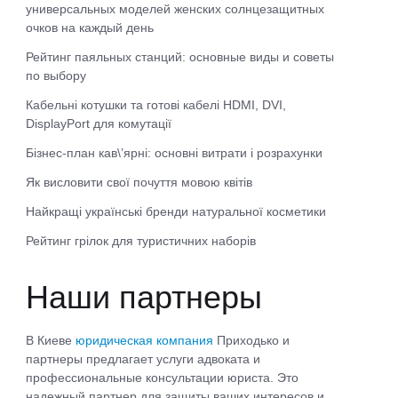
универсальных моделей женских солнцезащитных
очков на каждый день
Рейтинг паяльных станций: основные виды и советы
по выбору
Кабельні котушки та готові кабелі HDMI, DVI,
DisplayPort для комутації
Бізнес-план кав\’ярні: основні витрати і розрахунки
Як висловити свої почуття мовою квітів
Найкращі українські бренди натуральної косметики
Рейтинг грілок для туристичних наборів
Наши партнеры
В Киеве
юридическая компания
Приходько и
партнеры предлагает услуги адвоката и
профессиональные консультации юриста. Это
надежный партнер для защиты ваших интересов и