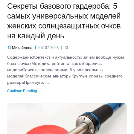
Секреты базового гардероба: 5
самых универсальных моделей
женских солнцезащитных очков
на каждый день
Михайлова
07.07.2026
0
Содержание:Контекст и актуальность: зачем вообще нужна
база в очкахМетодика рейтинга: как отбирались
моделиСписок с пояснениями: 5 универсальных
моделейКлассические авиаторыКруглые оправы среднего
размераПрямоугол...
Continue Reading