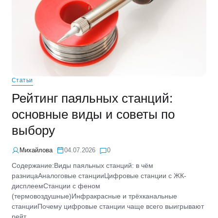
Статьи
Рейтинг паяльных станций:
основные виды и советы по
выбору
Михайлова
04.07.2026
0
Содержание:Виды паяльных станций: в чём
разницаАналоговые станцииЦифровые станции с ЖК-
дисплеемСтанции с феном
(термовоздушные)Инфракрасные и трёхканальные
станцииПочему цифровые станции чаще всего выигрывают
рейт...