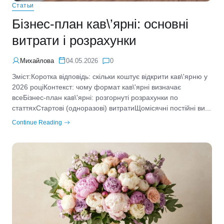
Статьи
Бізнес-план кав\’ярні: основні
витрати і розрахунки
Михайлова
04.05.2026
0
Зміст:Коротка відповідь: скільки коштує відкрити кав\'ярню у
2026 роціКонтекст: чому формат кав\'ярні визначає
всеБізнес-план кав\'ярні: розгорнуті розрахунки по
статтяхСтартові (одноразові) витратиЩомісячні постійні ви...
Continue Reading