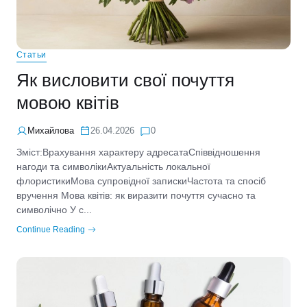
Статьи
Як висловити свої почуття
мовою квітів
Михайлова
26.04.2026
0
Зміст:Врахування характеру адресатаСпіввідношення
нагоди та символікиАктуальність локальної
флористикиМова супровідної запискиЧастота та спосіб
вручення Мова квітів: як виразити почуття сучасно та
символічно У с...
Continue Reading