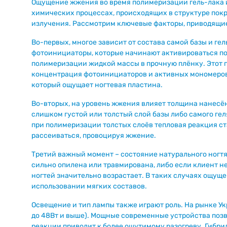
Ощущение жжения во время полимеризации гель-лака ил
химических процессах, происходящих в структуре покр
излучения. Рассмотрим ключевые факторы, приводящие
Во-первых, многое зависит от состава самой базы и ге
фотоинициаторы, которые начинают активироваться по
полимеризации жидкой массы в прочную плёнку. Этот 
концентрация фотоинициаторов и активных мономеров,
который ощущает ногтевая пластина.
Во-вторых, на уровень жжения влияет толщина нанесён
слишком густой или толстый слой базы либо самого гел
при полимеризации толстых слоёв тепловая реакция ст
рассеиваться, провоцируя жжение.
Третий важный момент – состояние натурального ногт
сильно опилена или травмирована, либо если клиент н
ногтей значительно возрастает. В таких случаях ощущ
использовании мягких составов.
Освещение и тип лампы также играют роль. На рынке У
до 48Вт и выше). Мощные современные устройства позв
реакции приводит к более ощутимому разогреву. Гибр