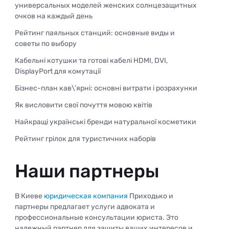
универсальных моделей женских солнцезащитных
очков на каждый день
Рейтинг паяльных станций: основные виды и
советы по выбору
Кабельні котушки та готові кабелі HDMI, DVI,
DisplayPort для комутації
Бізнес-план кав\’ярні: основні витрати і розрахунки
Як висловити свої почуття мовою квітів
Найкращі українські бренди натуральної косметики
Рейтинг грілок для туристичних наборів
Наши партнеры
В Киеве
юридическая компания
Приходько и
партнеры предлагает услуги адвоката и
профессиональные консультации юриста. Это
надежный партнер для защиты ваших интересов и