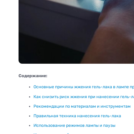
Содержание:
Основные причины жжения гель-лака в лампе п
Как снизить риск жжения при нанесении гель-ла
Рекомендации по материалам и инструментам
Правильная техника нанесения гель-лака
Использование режимов лампы и паузы