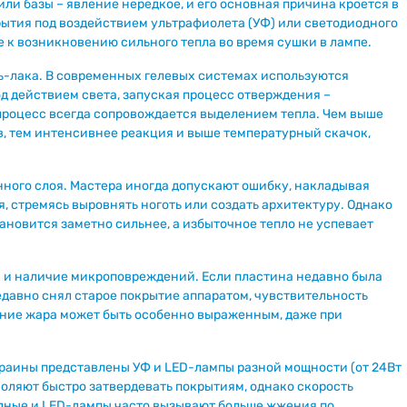
и базы – явление нередкое, и его основная причина кроется в
ытия под воздействием ультрафиолета (УФ) или светодиодного
 к возникновению сильного тепла во время сушки в лампе.
ль-лака. В современных гелевых системах используются
д действием света, запуская процесс отверждения –
процесс всегда сопровождается выделением тепла. Чем выше
 тем интенсивнее реакция и выше температурный скачок,
ного слоя. Мастера иногда допускают ошибку, накладывая
я, стремясь выровнять ноготь или создать архитектуру. Однако
ановится заметно сильнее, а избыточное тепло не успевает
я и наличие микроповреждений. Если пластина недавно была
едавно снял старое покрытие аппаратом, чувствительность
ение жара может быть особенно выраженным, даже при
краины представлены УФ и LED-лампы разной мощности (от 24Вт
оляют быстро затвердевать покрытиям, однако скорость
идные и LED-лампы часто вызывают больше жжения по